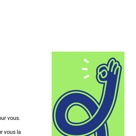
,
our vous.
r vous la