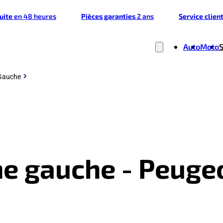
tuite
en 48 heures
Pièces garanties
2 ans
Service clien
Auto
Moto
 Gauche
he gauche - Peugeo