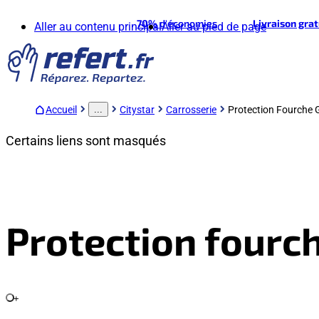
70%
d'économies
Livraison gra
Aller au contenu principal
Aller au pied de page
Accueil
Citystar
Carrosserie
Protection Fourche
...
Certains liens sont masqués
Protection fourc
+