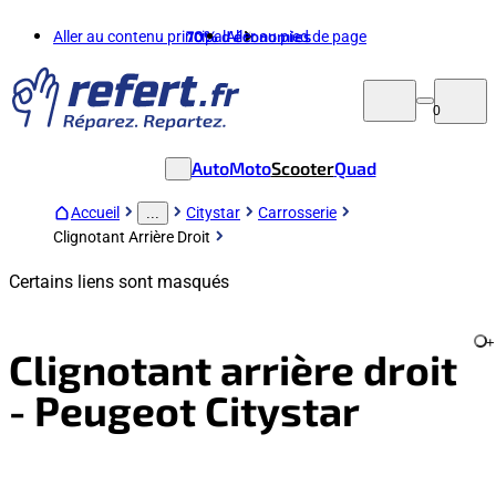
Aller au contenu principal
70%
d'économies
Aller au pied de page
0
Auto
Moto
Scooter
Quad
Accueil
Citystar
Carrosserie
...
Clignotant Arrière Droit
Certains liens sont masqués
+
Clignotant arrière droit
- Peugeot Citystar