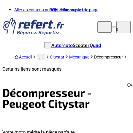
Aller au contenu principal
70%
d'économies
Aller au pied de page
0
Auto
Moto
Scooter
Quad
Accueil
Citystar
Mécanique
Décompresseur
...
Certains liens sont masqués
+
Décompresseur -
Peugeot Citystar
Votre moto mérite la pièce parfaite.