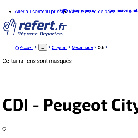
70%
d'économies
Livraison gra
Aller au contenu principal
Aller au pied de page
Accueil
Citystar
Mécanique
Cdi
...
Certains liens sont masqués
CDI - Peugeot Cit
+