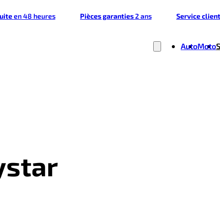
tuite
en 48 heures
Pièces garanties
2 ans
Service clien
Auto
Moto
ystar