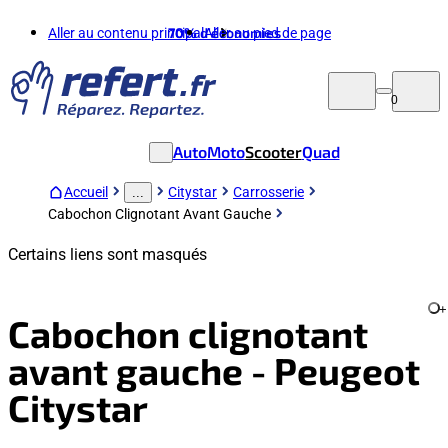
Aller au contenu principal
70%
d'économies
Aller au pied de page
0
Auto
Moto
Scooter
Quad
Accueil
Citystar
Carrosserie
...
Cabochon Clignotant Avant Gauche
Certains liens sont masqués
+
Cabochon clignotant
avant gauche - Peugeot
Citystar