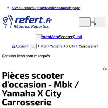
Aller au contenu principal
70%
d'économies
Aller au pied de page
0
Auto
Moto
Scooter
Quad
Accueil
Mbk / Yamaha
X City
Carrosserie
...
Certains liens sont masqués
+
Pièces scooter
d'occasion - Mbk /
Yamaha X City
Carrosserie