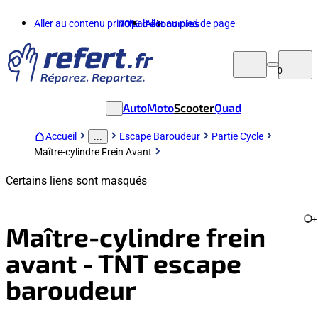
Aller au contenu principal
70%
d'économies
Aller au pied de page
0
Auto
Moto
Scooter
Quad
Accueil
Escape Baroudeur
Partie Cycle
...
Maître-cylindre Frein Avant
Certains liens sont masqués
+
Maître-cylindre frein
avant - TNT escape
baroudeur