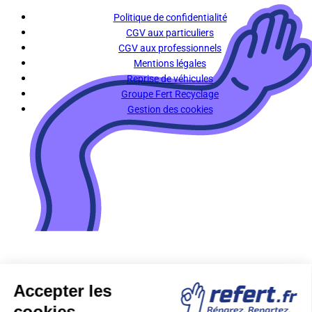
Politique de confidentialité
CGV aux particuliers
CGV aux professionnels
Mentions légales
Reprise de véhicules
Groupe Fert Recyclage
Gestion des cookies