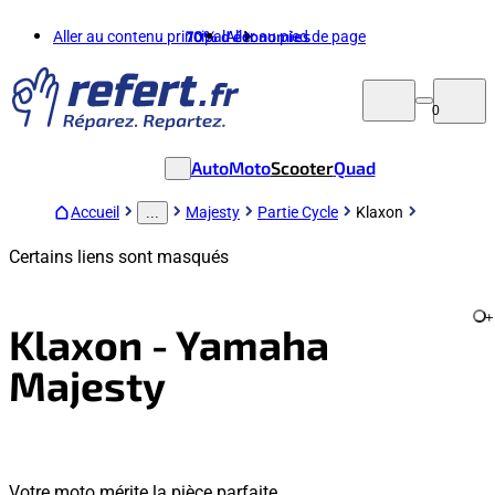
Aller au contenu principal
70%
d'économies
Aller au pied de page
0
Auto
Moto
Scooter
Quad
Accueil
Majesty
Partie Cycle
Klaxon
...
Certains liens sont masqués
+
Klaxon - Yamaha
Majesty
Votre moto mérite la pièce parfaite.