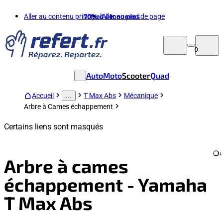
Aller au contenu principal
70%
d'économies
Aller au pied de page
0
Auto
Moto
Scooter
Quad
Accueil
T Max Abs
Mécanique
...
Arbre à Cames échappement
Certains liens sont masqués
+
Arbre à cames
échappement - Yamaha
T Max Abs