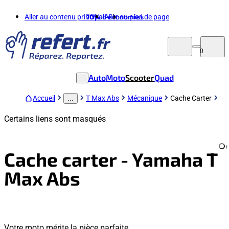
Aller au contenu principal
70%
d'économies
Aller au pied de page
0
Auto
Moto
Scooter
Quad
Accueil
T Max Abs
Mécanique
Cache Carter
...
Certains liens sont masqués
+
Cache carter - Yamaha T
Max Abs
Votre moto mérite la pièce parfaite.