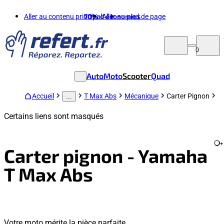
Aller au contenu principal
70%
d'économies
Aller au pied de page
0
Auto
Moto
Scooter
Quad
Accueil
T Max Abs
Mécanique
Carter Pignon
...
Certains liens sont masqués
+
Carter pignon - Yamaha
T Max Abs
Votre moto mérite la pièce parfaite.