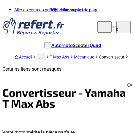
Aller au contenu principal
70%
d'économies
Aller au pied de page
0
Auto
Moto
Scooter
Quad
Accueil
T Max Abs
Mécanique
Convertisseur
...
Certains liens sont masqués
+
Convertisseur - Yamaha
T Max Abs
Votre moto mérite la pièce parfaite.