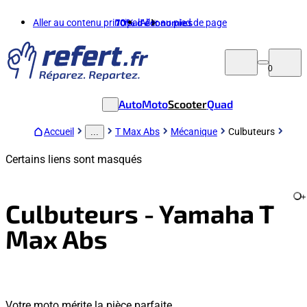
Aller au contenu principal
70%
d'économies
Aller au pied de page
0
Auto
Moto
Scooter
Quad
Accueil
T Max Abs
Mécanique
Culbuteurs
...
Certains liens sont masqués
+
Culbuteurs - Yamaha T
Max Abs
Votre moto mérite la pièce parfaite.