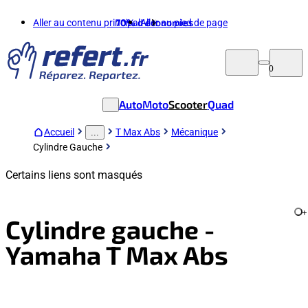
Aller au contenu principal
70%
d'économies
Aller au pied de page
0
Auto
Moto
Scooter
Quad
Accueil
T Max Abs
Mécanique
...
Cylindre Gauche
Certains liens sont masqués
+
Cylindre gauche -
Yamaha T Max Abs