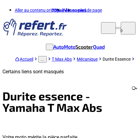
Aller au contenu principal
70%
d'économies
Aller au pied de page
0
Auto
Moto
Scooter
Quad
Accueil
T Max Abs
Mécanique
Durite Essence
...
Certains liens sont masqués
+
Durite essence -
Yamaha T Max Abs
Votre moto mérite la pièce parfaite.