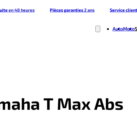
tuite
en 48 heures
Pièces garanties
2 ans
Service clien
Auto
Moto
amaha T Max Abs