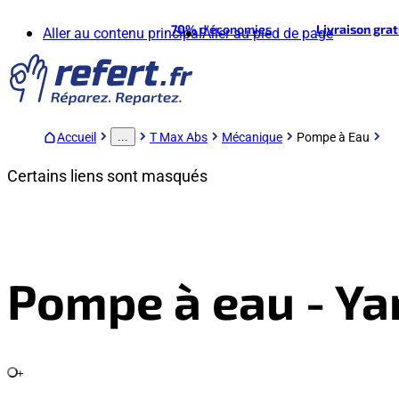
70%
d'économies
Livraison gra
Aller au contenu principal
Aller au pied de page
Accueil
T Max Abs
Mécanique
Pompe à Eau
...
Certains liens sont masqués
Pompe à eau - Y
+