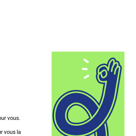
,
our vous.
r vous la