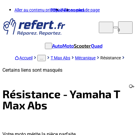
Aller au contenu principal
70%
d'économies
Aller au pied de page
0
Auto
Moto
Scooter
Quad
Accueil
T Max Abs
Mécanique
Résistance
...
Certains liens sont masqués
+
Résistance - Yamaha T
Max Abs
Votre moto mérite la pièce parfaite.