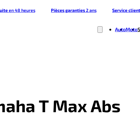
tuite
en 48 heures
Pièces garanties
2 ans
Service clien
Auto
Moto
amaha T Max Abs