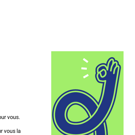
,
our vous.
r vous la