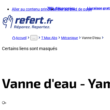
70%
d'économies
Livraison gra
Aller au contenu principal
Aller au pied de page
Accueil
T Max Abs
Mécanique
Vanne D'eau
...
Certains liens sont masqués
Vanne d'eau - Y
+