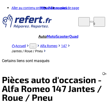
Aller au contenu principal
70%
d'économies
Aller au pied de page
0
Auto
Moto
Scooter
Quad
Accueil
Alfa Romeo
147
...
Jantes / Roue / Pneu
Certains liens sont masqués
+
Pièces auto d'occasion -
Alfa Romeo 147 Jantes /
Roue / Pneu