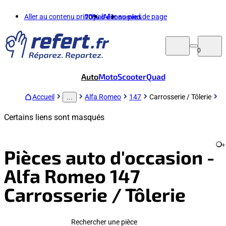
Aller au contenu principal
70%
d'économies
Aller au pied de page
0
Auto
Moto
Scooter
Quad
Accueil
Alfa Romeo
147
Carrosserie / Tôlerie
...
Certains liens sont masqués
+
Pièces auto d'occasion -
Alfa Romeo 147
Carrosserie / Tôlerie
Rechercher une pièce