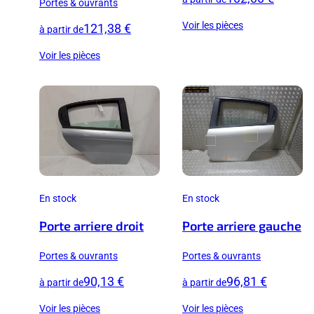
Portes & ouvrants
Voir les pièces
121,38 €
à partir de
Voir les pièces
En stock
En stock
Porte arriere droit
Porte arriere gauche
Portes & ouvrants
Portes & ouvrants
90,13 €
96,81 €
à partir de
à partir de
Voir les pièces
Voir les pièces