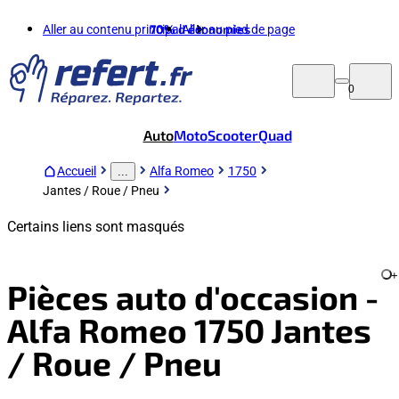
Aller au contenu principal
70%
d'économies
Aller au pied de page
0
Auto
Moto
Scooter
Quad
Accueil
Alfa Romeo
1750
...
Jantes / Roue / Pneu
Certains liens sont masqués
+
Pièces auto d'occasion -
Alfa Romeo 1750 Jantes
/ Roue / Pneu