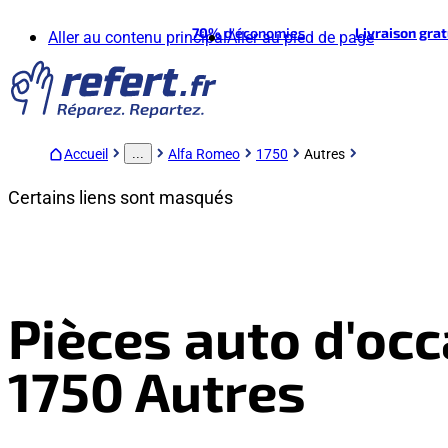
70%
d'économies
Livraison gra
Aller au contenu principal
Aller au pied de page
Accueil
Alfa Romeo
1750
Autres
...
Certains liens sont masqués
Pièces auto d'oc
1750 Autres