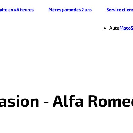
tuite
en 48 heures
Pièces garanties
2 ans
Service clien
Auto
Moto
casion - Alfa Rome