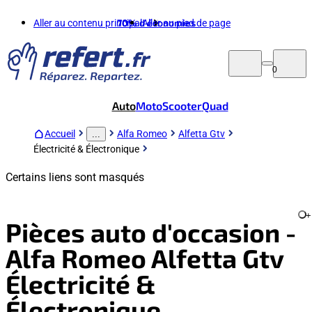
Aller au contenu principal
70%
d'économies
Aller au pied de page
0
Auto
Moto
Scooter
Quad
Accueil
Alfa Romeo
Alfetta Gtv
...
Électricité & Électronique
Certains liens sont masqués
+
Pièces auto d'occasion -
Alfa Romeo Alfetta Gtv
Électricité &
Électronique