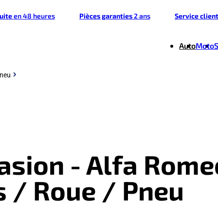
tuite
en 48 heures
Pièces garanties
2 ans
Service clien
Auto
Moto
Pneu
casion - Alfa Rome
s / Roue / Pneu