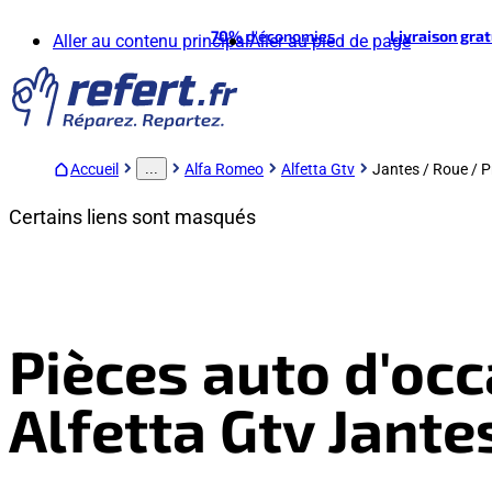
70%
d'économies
Livraison gra
Aller au contenu principal
Aller au pied de page
Accueil
Alfa Romeo
Alfetta Gtv
Jantes / Roue / 
...
Certains liens sont masqués
Pièces auto d'oc
Alfetta Gtv Jante