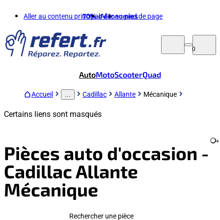
Aller au contenu principal
70%
d'économies
Aller au pied de page
0
Auto
Moto
Scooter
Quad
Accueil
Cadillac
Allante
Mécanique
...
Certains liens sont masqués
+
Pièces auto d'occasion -
Cadillac Allante
Mécanique
Rechercher une pièce