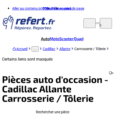
Aller au contenu principal
70%
d'économies
Aller au pied de page
0
Auto
Moto
Scooter
Quad
Accueil
Cadillac
Allante
Carrosserie / Tôlerie
...
Certains liens sont masqués
+
Pièces auto d'occasion -
Cadillac Allante
Carrosserie / Tôlerie
Rechercher une pièce