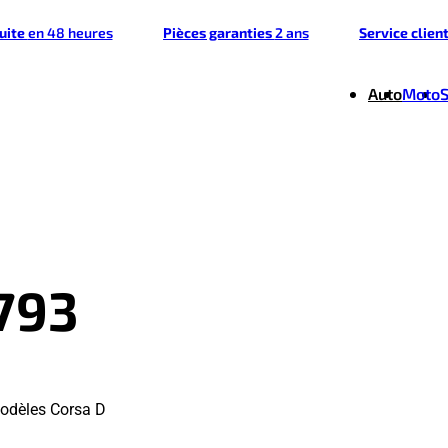
tuite
en 48 heures
Pièces garanties
2 ans
Service clien
Auto
Moto
793
odèles Corsa D