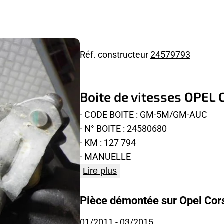
Réf. constructeur
24579793
Boite de vitesses OPEL
- CODE BOITE : GM-5M/GM-AUC
- N° BOITE : 24580680
- KM : 127 794
- MANUELLE
Lire plus
Pièce démontée sur Opel Cors
01/2011
- 03/2015