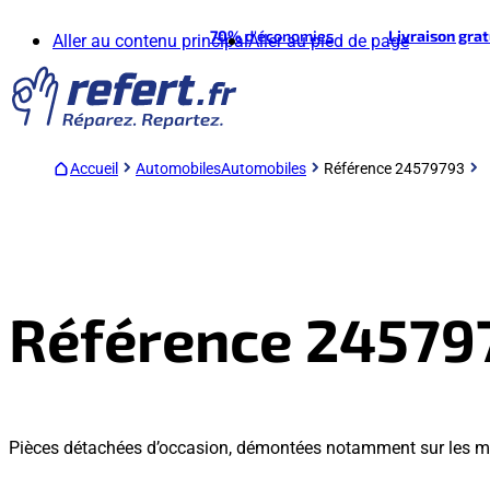
70%
d'économies
Livraison gra
Aller au contenu principal
Aller au pied de page
Accueil
Automobiles
Automobiles
Référence 24579793
Référence 24579
Pièces détachées d’occasion, démontées notamment sur les m