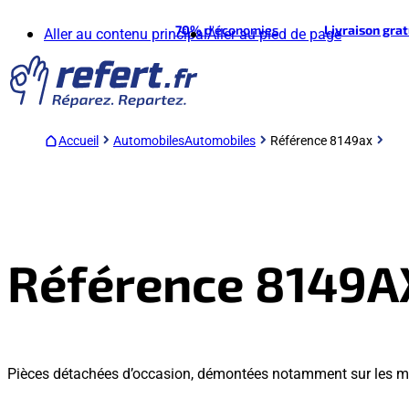
70%
d'économies
Livraison gra
Aller au contenu principal
Aller au pied de page
Accueil
Automobiles
Automobiles
Référence 8149ax
Référence 8149A
Pièces détachées d’occasion, démontées notamment sur les 