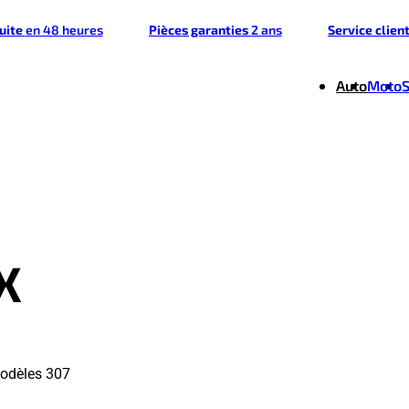
tuite
en 48 heures
Pièces garanties
2 ans
Service clien
Auto
Moto
X
modèles 307