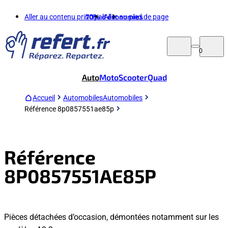
Aller au contenu principal
70%
d'économies
Aller au pied de page
0
Auto
Moto
Scooter
Quad
Accueil
Automobiles
Automobiles
Référence 8p0857551ae85p
Référence
8P0857551AE85P
Pièces détachées d’occasion, démontées notamment sur les