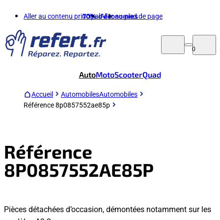
Aller au contenu principal
70%
d'économies
Aller au pied de page
0
Auto
Moto
Scooter
Quad
Accueil
Automobiles
Automobiles
Référence 8p0857552ae85p
Référence
8P0857552AE85P
Pièces détachées d’occasion, démontées notamment sur les