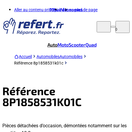
Aller au contenu principal
70%
d'économies
Aller au pied de page
0
Auto
Moto
Scooter
Quad
Accueil
Automobiles
Automobiles
Référence 8p1858531k01c
Référence
8P1858531K01C
Pièces détachées d’occasion, démontées notamment sur les