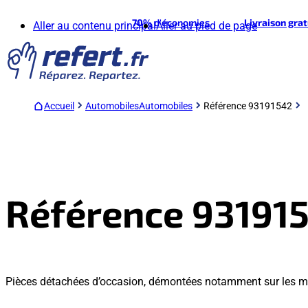
70%
d'économies
Livraison gra
Aller au contenu principal
Aller au pied de page
Accueil
Automobiles
Automobiles
Référence 93191542
Référence 93191
Pièces détachées d’occasion, démontées notamment sur les m