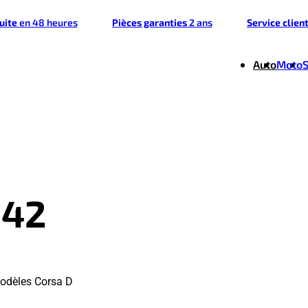
tuite
en 48 heures
Pièces garanties
2 ans
Service clien
Auto
Moto
542
odèles Corsa D