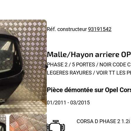
Réf. constructeur
93191542
Malle/Hayon arriere O
PHASE 2 / 5 PORTES / NOIR CODE 
LEGERES RAYURES / VOIR TT LES
Pièce démontée sur Opel Cors
01/2011
- 03/2015
CORSA D PHASE 2 1.2i 