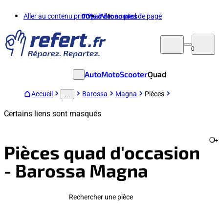
Aller au contenu principal
70%
d'économies
Aller au pied de page
0
Auto
Moto
Scooter
Quad
Accueil
Barossa
Magna
Pièces
...
Certains liens sont masqués
+
Pièces quad d'occasion
- Barossa Magna
Rechercher une pièce