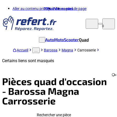
Aller au contenu principal
70%
d'économies
Aller au pied de page
0
Auto
Moto
Scooter
Quad
Accueil
Barossa
Magna
Carrosserie
...
Certains liens sont masqués
+
Pièces quad d'occasion
- Barossa Magna
Carrosserie
Rechercher une pièce