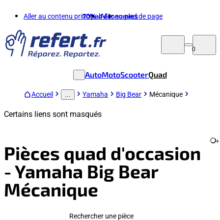
Aller au contenu principal
70%
d'économies
Aller au pied de page
0
Auto
Moto
Scooter
Quad
Accueil
Yamaha
Big Bear
Mécanique
...
Certains liens sont masqués
+
Pièces quad d'occasion
- Yamaha Big Bear
Mécanique
Rechercher une pièce