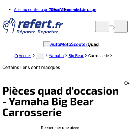
Aller au contenu principal
70%
d'économies
Aller au pied de page
0
Auto
Moto
Scooter
Quad
Accueil
Yamaha
Big Bear
Carrosserie
...
Certains liens sont masqués
+
Pièces quad d'occasion
- Yamaha Big Bear
Carrosserie
Rechercher une pièce