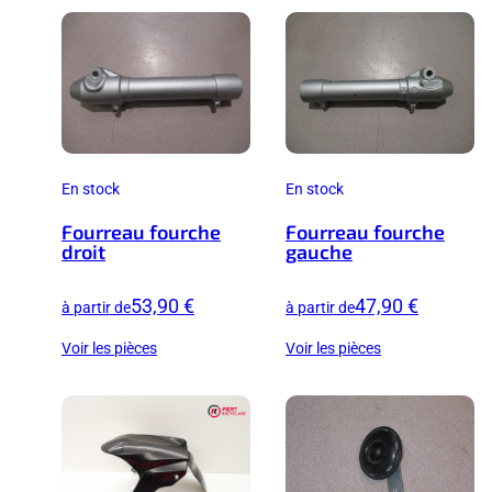
En stock
En stock
Fourreau fourche
Fourreau fourche
droit
gauche
53,90 €
47,90 €
à partir de
à partir de
Voir les pièces
Voir les pièces