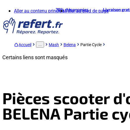
70%
d'économies
Livraison gra
Aller au contenu principal
Aller au pied de page
Accueil
Mash
Belena
Partie Cycle
...
Certains liens sont masqués
Pièces scooter d
BELENA Partie cy