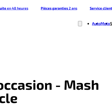
tuite
en 48 heures
Pièces garanties
2 ans
Service clien
Auto
Moto
'occasion - Mash
cle