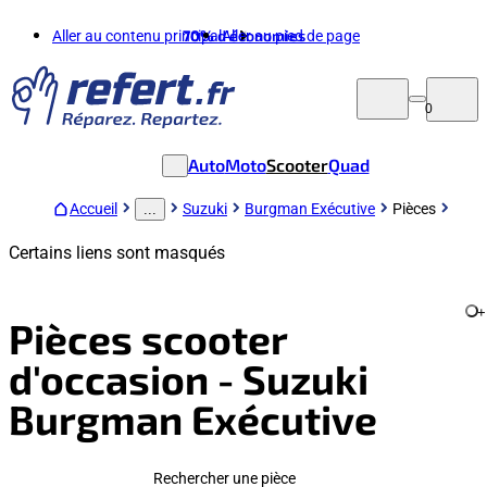
Aller au contenu principal
70%
d'économies
Aller au pied de page
0
Auto
Moto
Scooter
Quad
Accueil
Suzuki
Burgman Exécutive
Pièces
...
Certains liens sont masqués
+
Pièces scooter
d'occasion - Suzuki
Burgman Exécutive
Rechercher une pièce