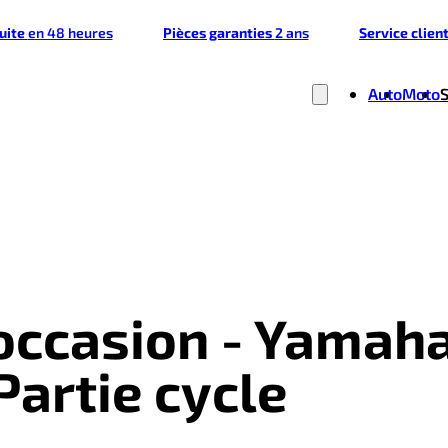
tuite
en 48 heures
Pièces garanties
2 ans
Service clien
Auto
Moto
'occasion - Yamah
Partie cycle