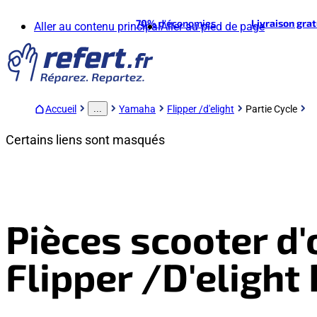
70%
d'économies
Livraison gra
Aller au contenu principal
Aller au pied de page
Accueil
Yamaha
Flipper /d'elight
Partie Cycle
...
Certains liens sont masqués
Pièces scooter d
Flipper /D'elight 