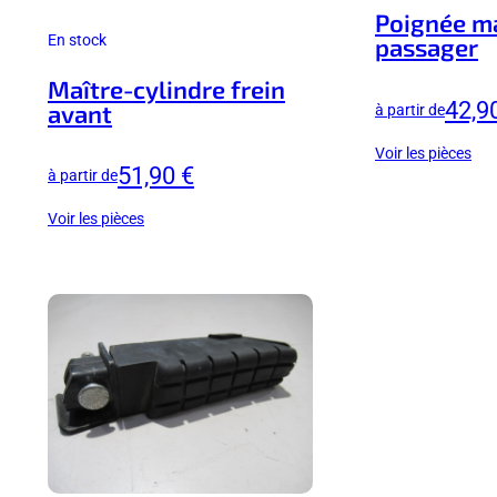
Poignée m
En stock
passager
Maître-cylindre frein
42,9
avant
à partir de
Voir les pièces
51,90 €
à partir de
Voir les pièces