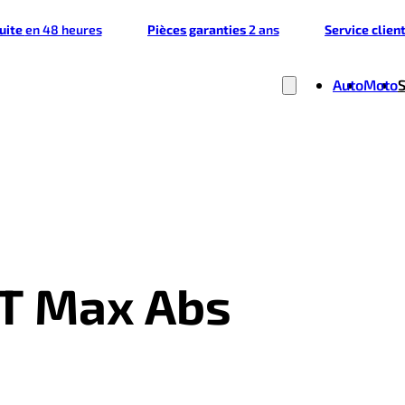
tuite
en 48 heures
Pièces garanties
2 ans
Service clien
Auto
Moto
 T Max Abs