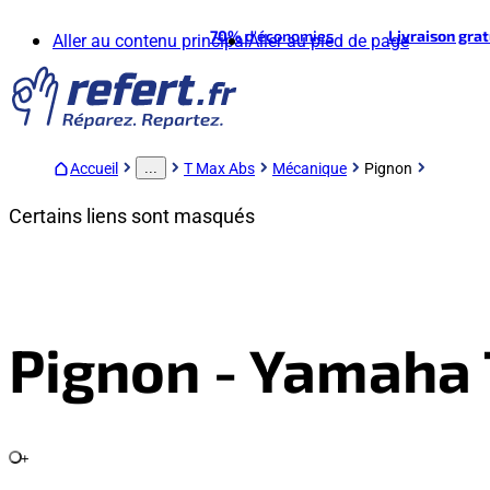
70%
d'économies
Livraison gra
Aller au contenu principal
Aller au pied de page
Accueil
T Max Abs
Mécanique
Pignon
...
Certains liens sont masqués
Pignon - Yamaha
+