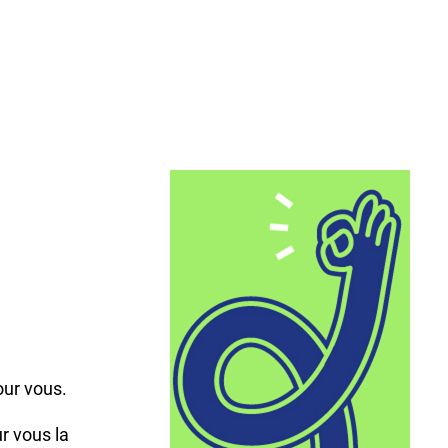
,
our vous.
r vous la