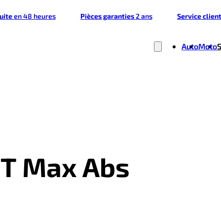
tuite
en 48 heures
Pièces garanties
2 ans
Service clien
Auto
Moto
 T Max Abs