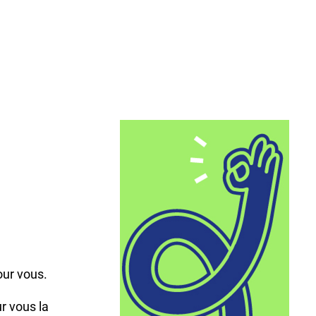
,
our vous.
r vous la