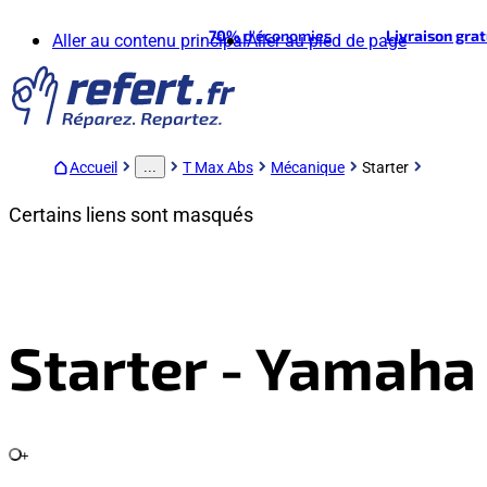
70%
d'économies
Livraison gra
Aller au contenu principal
Aller au pied de page
Accueil
T Max Abs
Mécanique
Starter
...
Certains liens sont masqués
Starter - Yamaha
+