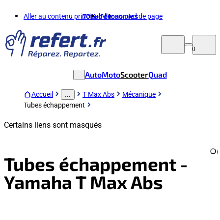
Aller au contenu principal
70%
d'économies
Aller au pied de page
0
Auto
Moto
Scooter
Quad
Accueil
T Max Abs
Mécanique
...
Tubes échappement
Certains liens sont masqués
+
Tubes échappement -
Yamaha T Max Abs