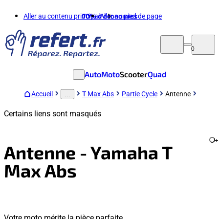
Aller au contenu principal
70%
d'économies
Aller au pied de page
0
Auto
Moto
Scooter
Quad
Accueil
T Max Abs
Partie Cycle
Antenne
...
Certains liens sont masqués
+
Antenne - Yamaha T
Max Abs
Votre moto mérite la pièce parfaite.