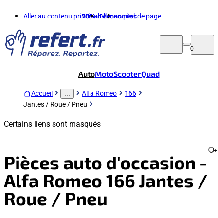
Aller au contenu principal
70%
d'économies
Aller au pied de page
0
Auto
Moto
Scooter
Quad
Accueil
Alfa Romeo
166
...
Jantes / Roue / Pneu
Certains liens sont masqués
+
Pièces auto d'occasion -
Alfa Romeo 166 Jantes /
Roue / Pneu