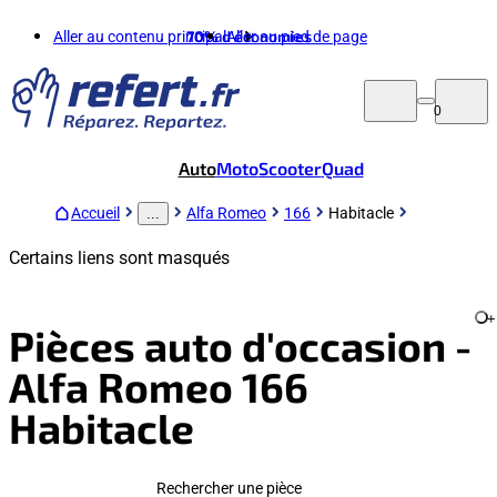
Aller au contenu principal
70%
d'économies
Aller au pied de page
0
Auto
Moto
Scooter
Quad
Accueil
Alfa Romeo
166
Habitacle
...
Certains liens sont masqués
+
Pièces auto d'occasion -
Alfa Romeo 166
Habitacle
Rechercher une pièce