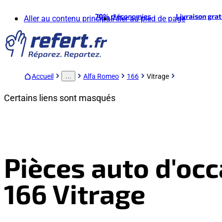
70%
d'économies
Livraison gra
Aller au contenu principal
Aller au pied de page
Accueil
Alfa Romeo
166
Vitrage
...
Certains liens sont masqués
Pièces auto d'oc
166 Vitrage