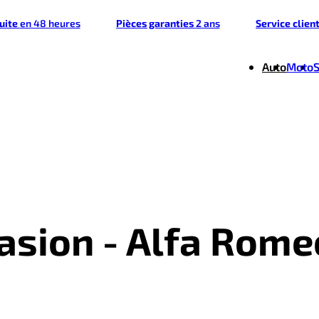
tuite
en 48 heures
Pièces garanties
2 ans
Service clien
Auto
Moto
casion - Alfa Rome