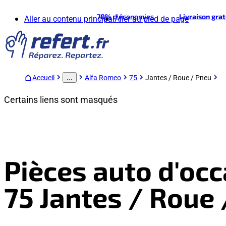
70%
d'économies
Livraison gra
Aller au contenu principal
Aller au pied de page
Accueil
Alfa Romeo
75
Jantes / Roue / Pneu
...
Certains liens sont masqués
Pièces auto d'oc
75 Jantes / Roue