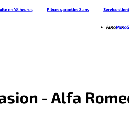
tuite
en 48 heures
Pièces garanties
2 ans
Service clien
Auto
Moto
casion - Alfa Rome