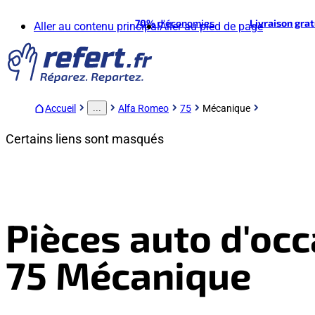
70%
d'économies
Livraison gra
Aller au contenu principal
Aller au pied de page
Accueil
Alfa Romeo
75
Mécanique
...
Certains liens sont masqués
Pièces auto d'oc
75 Mécanique