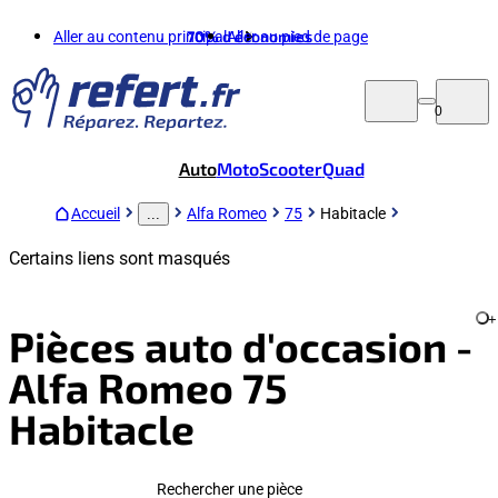
Aller au contenu principal
70%
d'économies
Aller au pied de page
0
Auto
Moto
Scooter
Quad
Accueil
Alfa Romeo
75
Habitacle
...
Certains liens sont masqués
+
Pièces auto d'occasion -
Alfa Romeo 75
Habitacle
Rechercher une pièce